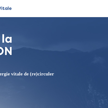
Vitale
 la
ON
rgie vitale de (re)circuler