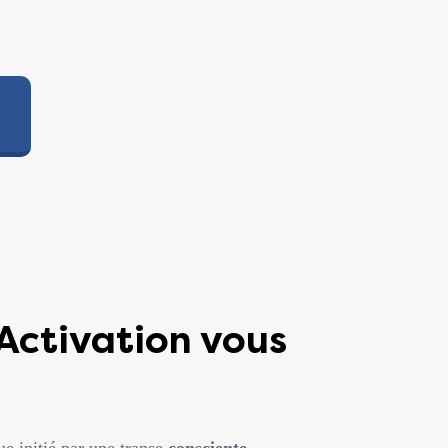
 Activation vous
e initié par une transe
consciente